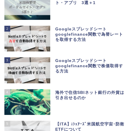
ト・アプリ 3選＋1
2
Googleスプレッドシート
googlefinance関数で為替レート
を取得する方法
3
Googleスプレッドシート
googlefinance関数で株価取得す
る方法
4
海外で住信SBIネット銀行の外貨は
引き出せるのか
5
【ITA】iｼｪｱｰｽﾞ米国航空宇宙･防衛
ETFについて