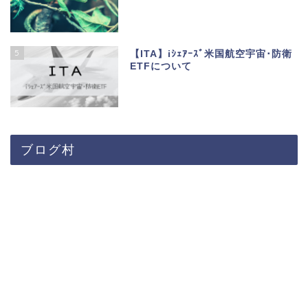
5
【ITA】iｼｪｱｰｽﾞ米国航空宇宙･防衛
ETFについて
ブログ村