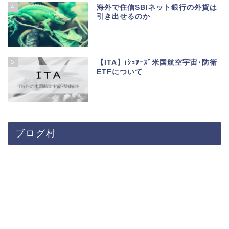
4
海外で住信SBIネット銀行の外貨は
引き出せるのか
5
【ITA】iｼｪｱｰｽﾞ米国航空宇宙･防衛
ETFについて
ブログ村