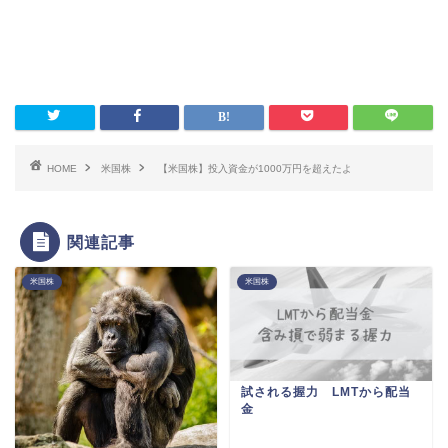
HOME
米国株
【米国株】投入資金が1000万円を超えたよ
関連記事
米国株
米国株
試される握力 LMTから配当
金