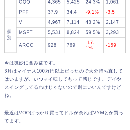
QQQ
4,365
5,425
24.3%
1,061
PFF
37.9
34.4
-9.1%
-3.5
V
4,967
7,114
43.2%
2,147
個
MSFT
5,531
8,824
59.5%
3,293
別
-17.
ARCC
928
769
-159
1%
今は微妙に含み益です。
3月はマイナス100万円以上だったので大分持ち直して
はいますが、いつマイ転してもって感じです。デイや
スイングしてるわけじゃないので別にいいんですけど
ね。
最近はVOOばっかり買ってドルが余ればVYMとか買っ
てます。